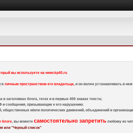
торый вы используете на www.kp40.ru
тся
личным пространством его владельца
, и он волен устанавливать в н
 в заголовках блога, тегах и в первых 400 знаках текста;
 и сообщения, призывающие к его нарушению
;
й, общественных и/или политических движений, объединений и организа
самостоятельно запретить
м блоге
, вы можете
любому из чит
я или "Черный список"