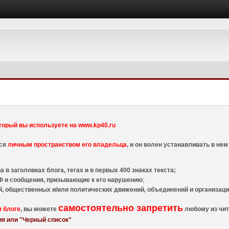
торый вы используете на www.kp40.ru
тся
личным пространством его владельца
, и он волен устанавливать в н
 в заголовках блога, тегах и в первых 400 знаках текста;
 и сообщения, призывающие к его нарушению
;
й, общественных и/или политических движений, объединений и организа
самостоятельно запретить
м блоге
, вы можете
любому из чит
я или "Черный список"