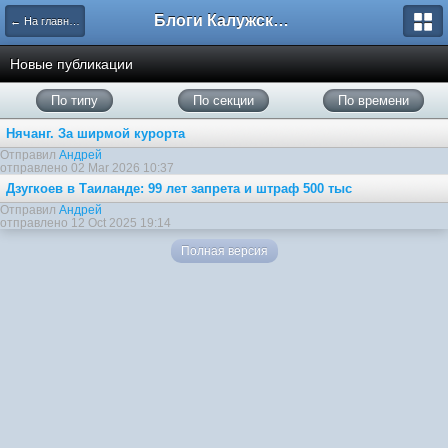
Блоги Калужского перекрестка
← На главную
Новые публикации
По типу
По секции
По времени
Нячанг. За ширмой курорта
Отправил
Андрей
отправлено 02 Mar 2026 10:37
Дзугкоев в Таиланде: 99 лет запрета и штраф 500 тыс
Отправил
Андрей
отправлено 12 Oct 2025 19:14
Полная версия