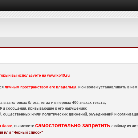
торый вы используете на www.kp40.ru
тся
личным пространством его владельца
, и он волен устанавливать в н
 в заголовках блога, тегах и в первых 400 знаках текста;
 и сообщения, призывающие к его нарушению
;
й, общественных и/или политических движений, объединений и организа
самостоятельно запретить
м блоге
, вы можете
любому из чит
я или "Черный список"