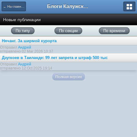
Блоги Калужского перекрестка
← На главную
Новые публикации
По типу
По секции
По времени
Нячанг. За ширмой курорта
Отправил
Андрей
отправлено 02 Mar 2026 10:37
Дзугкоев в Таиланде: 99 лет запрета и штраф 500 тыс
Отправил
Андрей
отправлено 12 Oct 2025 19:14
Полная версия