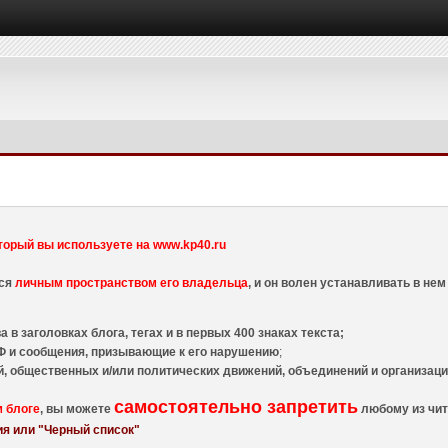
торый вы используете на www.kp40.ru
тся
личным пространством его владельца
, и он волен устанавливать в н
 в заголовках блога, тегах и в первых 400 знаках текста;
 и сообщения, призывающие к его нарушению
;
й, общественных и/или политических движений, объединений и организа
самостоятельно запретить
м блоге
, вы можете
любому из чит
я или "Черный список"