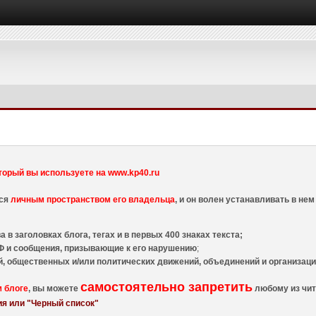
торый вы используете на www.kp40.ru
тся
личным пространством его владельца
, и он волен устанавливать в н
 в заголовках блога, тегах и в первых 400 знаках текста;
 и сообщения, призывающие к его нарушению
;
й, общественных и/или политических движений, объединений и организа
самостоятельно запретить
м блоге
, вы можете
любому из чит
я или "Черный список"