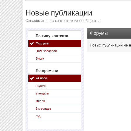
Новые публикации
Ознакомиться с контентом из сообщества
Форумы
По типу контента
Форумы
Новых публикаций не 
Пользователи
Блоги
По времени
24 часа
неделя
2 недели
месяц
6 месяцев
год