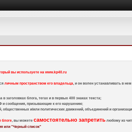
торый вы используете на www.kp40.ru
тся
личным пространством его владельца
, и он волен устанавливать в н
 в заголовках блога, тегах и в первых 400 знаках текста;
 и сообщения, призывающие к его нарушению
;
й, общественных и/или политических движений, объединений и организа
самостоятельно запретить
м блоге
, вы можете
любому из чит
я или "Черный список"