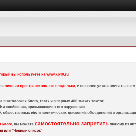
торый вы используете на www.kp40.ru
тся
личным пространством его владельца
, и он волен устанавливать в н
 в заголовках блога, тегах и в первых 400 знаках текста;
 и сообщения, призывающие к его нарушению
;
й, общественных и/или политических движений, объединений и организа
самостоятельно запретить
м блоге
, вы можете
любому из чит
я или "Черный список"