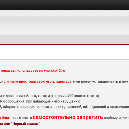
торый вы используете на www.kp40.ru
тся
личным пространством его владельца
, и он волен устанавливать в н
 в заголовках блога, тегах и в первых 400 знаках текста;
 и сообщения, призывающие к его нарушению
;
й, общественных и/или политических движений, объединений и организа
самостоятельно запретить
м блоге
, вы можете
любому из чит
я или "Черный список"