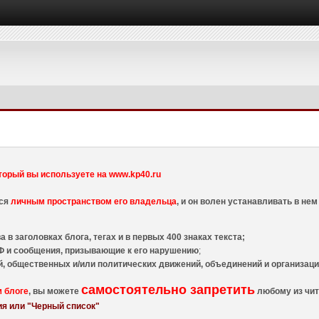
торый вы используете на www.kp40.ru
тся
личным пространством его владельца
, и он волен устанавливать в н
 в заголовках блога, тегах и в первых 400 знаках текста;
 и сообщения, призывающие к его нарушению
;
й, общественных и/или политических движений, объединений и организа
самостоятельно запретить
м блоге
, вы можете
любому из чит
я или "Черный список"