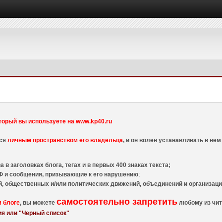
торый вы используете на www.kp40.ru
тся
личным пространством его владельца
, и он волен устанавливать в н
 в заголовках блога, тегах и в первых 400 знаках текста;
 и сообщения, призывающие к его нарушению
;
й, общественных и/или политических движений, объединений и организа
самостоятельно запретить
м блоге
, вы можете
любому из чит
я или "Черный список"