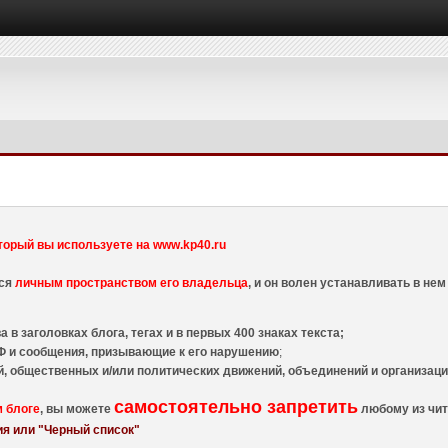
торый вы используете на www.kp40.ru
тся
личным пространством его владельца
, и он волен устанавливать в н
 в заголовках блога, тегах и в первых 400 знаках текста;
 и сообщения, призывающие к его нарушению
;
й, общественных и/или политических движений, объединений и организа
самостоятельно запретить
м блоге
, вы можете
любому из чит
я или "Черный список"