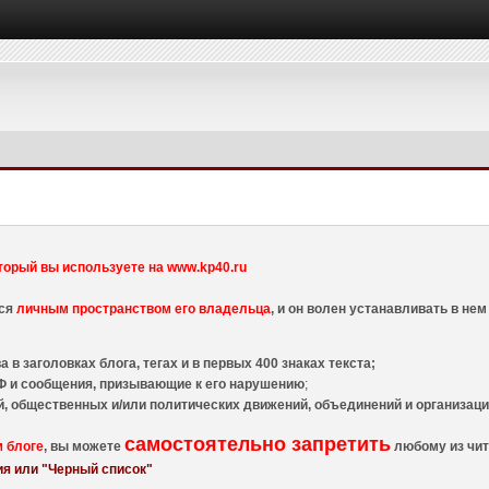
торый вы используете на www.kp40.ru
тся
личным пространством его владельца
, и он волен устанавливать в н
 в заголовках блога, тегах и в первых 400 знаках текста;
 и сообщения, призывающие к его нарушению
;
й, общественных и/или политических движений, объединений и организа
самостоятельно запретить
м блоге
, вы можете
любому из чит
я или "Черный список"