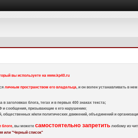
торый вы используете на www.kp40.ru
тся
личным пространством его владельца
, и он волен устанавливать в н
 в заголовках блога, тегах и в первых 400 знаках текста;
 и сообщения, призывающие к его нарушению
;
й, общественных и/или политических движений, объединений и организа
самостоятельно запретить
м блоге
, вы можете
любому из чит
я или "Черный список"