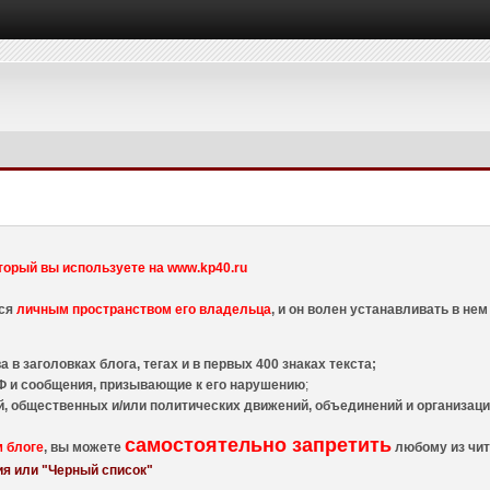
торый вы используете на www.kp40.ru
тся
личным пространством его владельца
, и он волен устанавливать в н
 в заголовках блога, тегах и в первых 400 знаках текста;
 и сообщения, призывающие к его нарушению
;
й, общественных и/или политических движений, объединений и организа
самостоятельно запретить
м блоге
, вы можете
любому из чит
я или "Черный список"