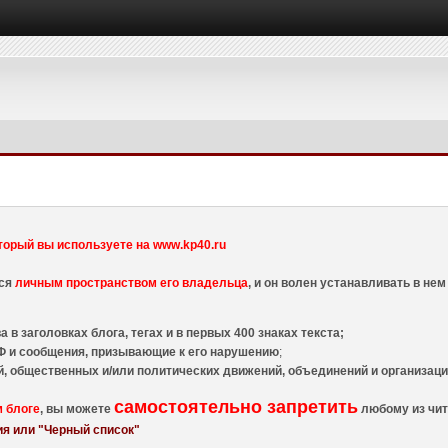
торый вы используете на www.kp40.ru
тся
личным пространством его владельца
, и он волен устанавливать в н
 в заголовках блога, тегах и в первых 400 знаках текста;
 и сообщения, призывающие к его нарушению
;
й, общественных и/или политических движений, объединений и организа
самостоятельно запретить
м блоге
, вы можете
любому из чит
я или "Черный список"