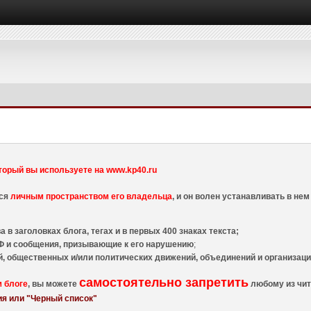
торый вы используете на www.kp40.ru
тся
личным пространством его владельца
, и он волен устанавливать в н
 в заголовках блога, тегах и в первых 400 знаках текста;
 и сообщения, призывающие к его нарушению
;
й, общественных и/или политических движений, объединений и организа
самостоятельно запретить
м блоге
, вы можете
любому из чит
я или "Черный список"