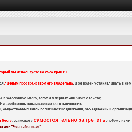
торый вы используете на www.kp40.ru
тся
личным пространством его владельца
, и он волен устанавливать в н
 в заголовках блога, тегах и в первых 400 знаках текста;
 и сообщения, призывающие к его нарушению
;
й, общественных и/или политических движений, объединений и организа
самостоятельно запретить
м блоге
, вы можете
любому из чит
я или "Черный список"