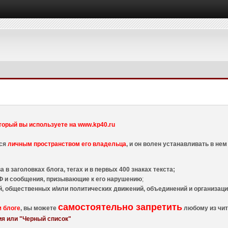
торый вы используете на www.kp40.ru
тся
личным пространством его владельца
, и он волен устанавливать в н
 в заголовках блога, тегах и в первых 400 знаках текста;
 и сообщения, призывающие к его нарушению
;
й, общественных и/или политических движений, объединений и организа
самостоятельно запретить
м блоге
, вы можете
любому из чит
я или "Черный список"