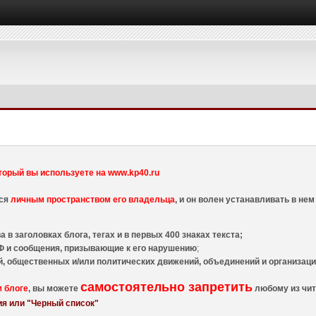
торый вы используете на www.kp40.ru
тся
личным пространством его владельца
, и он волен устанавливать в н
 в заголовках блога, тегах и в первых 400 знаках текста;
 и сообщения, призывающие к его нарушению
;
й, общественных и/или политических движений, объединений и организа
самостоятельно запретить
м блоге
, вы можете
любому из чит
я или "Черный список"