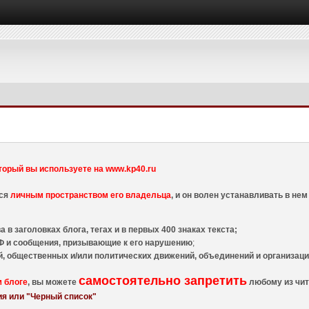
торый вы используете на www.kp40.ru
тся
личным пространством его владельца
, и он волен устанавливать в н
 в заголовках блога, тегах и в первых 400 знаках текста;
 и сообщения, призывающие к его нарушению
;
й, общественных и/или политических движений, объединений и организа
самостоятельно запретить
м блоге
, вы можете
любому из чит
я или "Черный список"