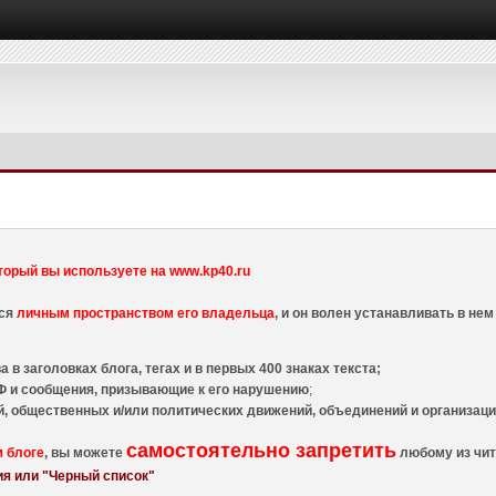
торый вы используете на www.kp40.ru
тся
личным пространством его владельца
, и он волен устанавливать в н
 в заголовках блога, тегах и в первых 400 знаках текста;
 и сообщения, призывающие к его нарушению
;
й, общественных и/или политических движений, объединений и организа
самостоятельно запретить
м блоге
, вы можете
любому из чит
я или "Черный список"