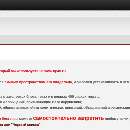
торый вы используете на www.kp40.ru
тся
личным пространством его владельца
, и он волен устанавливать в н
 в заголовках блога, тегах и в первых 400 знаках текста;
 и сообщения, призывающие к его нарушению
;
й, общественных и/или политических движений, объединений и организа
самостоятельно запретить
м блоге
, вы можете
любому из чит
я или "Черный список"