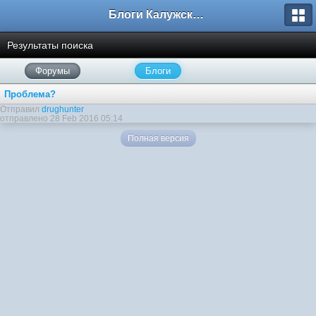
Блоги Калужского перекрестка
Результаты поиска
Форумы
Блоги
Проблема?
Отправил
drughunter
отправлено 28 Feb 2016 05:14
Полная версия