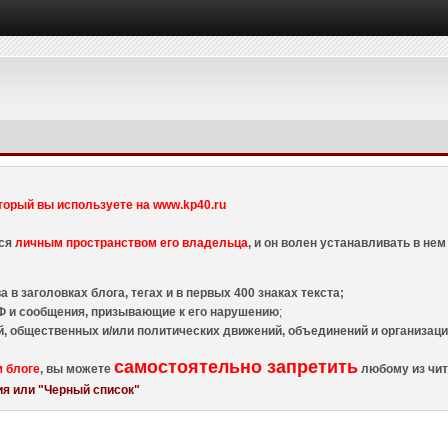
торый вы используете на www.kp40.ru
тся
личным пространством его владельца
, и он волен устанавливать в н
 в заголовках блога, тегах и в первых 400 знаках текста;
 и сообщения, призывающие к его нарушению
;
й, общественных и/или политических движений, объединений и организа
самостоятельно запретить
м блоге
, вы можете
любому из чит
я или "Черный список"