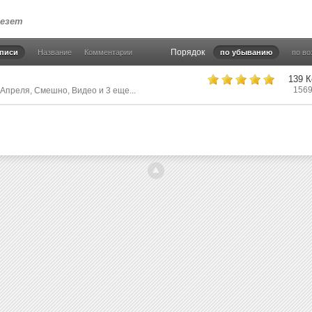
лезет
Порядок
аписи
Название
Комментарии
по убыванию
по в
139 
1569
 Апреля
,
Смешно
,
Видео
и 3 еще...