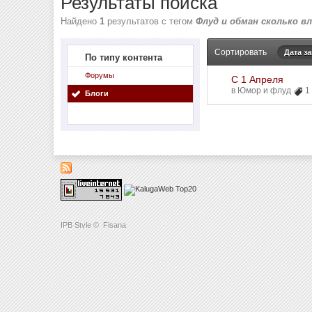
Результаты поиска
Найдено
1
результатов с тегом
Флуд и обман сколько в
Сортировать
Дата з
По типу контента
Форумы
С 1 Апреля
в
Юмор и флуд
1
Блоги
IPB Style
©
Fisana