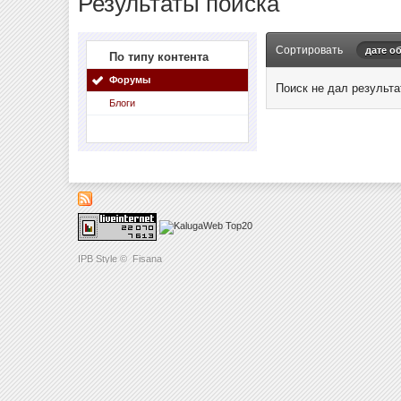
Результаты поиска
Сортировать
дате о
По типу контента
Форумы
Поиск не дал результа
Блоги
IPB Style
©
Fisana