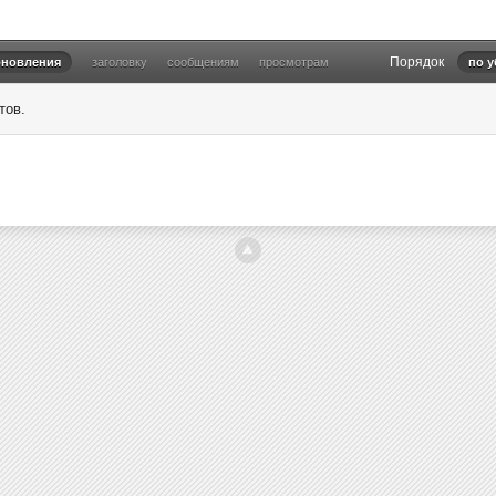
Порядок
бновления
заголовку
сообщениям
просмотрам
по 
тов.