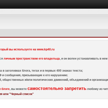
торый вы используете на www.kp40.ru
тся
личным пространством его владельца
, и он волен устанавливать в н
 в заголовках блога, тегах и в первых 400 знаках текста;
 и сообщения, призывающие к его нарушению
;
й, общественных и/или политических движений, объединений и организа
самостоятельно запретить
м блоге
, вы можете
любому из чит
я или "Черный список"