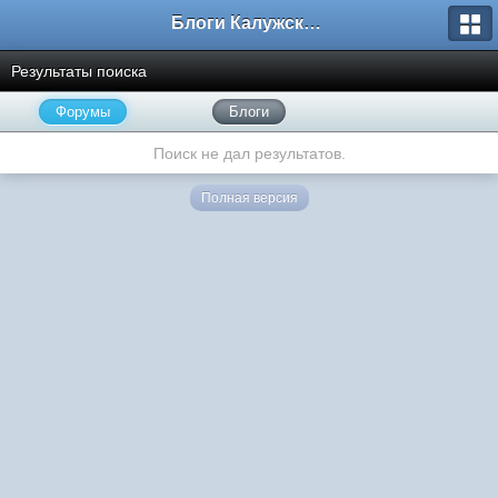
Блоги Калужского перекрестка
Результаты поиска
Форумы
Блоги
Поиск не дал результатов.
Полная версия