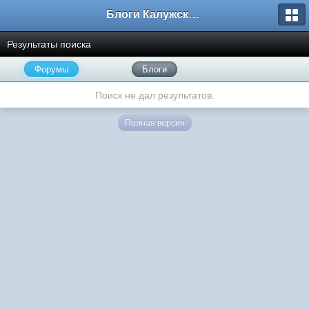
Блоги Калужского перекрестка
Результаты поиска
Форумы
Блоги
Поиск не дал результатов.
Полная версия