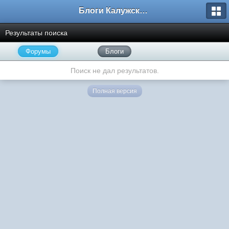
Блоги Калужского перекрестка
Результаты поиска
Форумы
Блоги
Поиск не дал результатов.
Полная версия