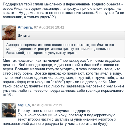
Поддержал твой сплав мысленно и пересечением водного объекта -
озера Рица на водном лисапеде ...в грозу... при сильном ветре...на
закате... Ну да мелковато по сопоставлению масштабов, ну так "я не
волшебник, а только учусь"(с)
Amonra
,
07 Aug 2016 19:42
Цитата
Амонра воспринял из всего написанного только то, что близко его
мироощущению, и раскритиковал цитату по причине довольно
банальной, он старается услужить/угодить.
Мне так нравится, как ты людей "препарируешь", и потом выдаёшь
диагноз. Всё гораздо проще, и диагноз твой в большей степени не
верен. Больше желания кому-то угодить, я хочу показать тебе, что
стёб стёбу рознь. Все же прекрасно понимают, кого ты имел в виду.
Ты прямой посыл сделал человеку, мол, я крутой, я круче тебя, а ты
варишь борщ (это макушка "стёба") чуть ли не дома у себя. Мне
такой расклад понятен так: либо ты задеваешь человека с желанием
уязвить, либо ты неверно представляешь себе границы нормального
стёба.
argu_s
,
07 Aug 2016 21:39
Я вижу твое мнение получило поддержку.
Ок, я конфронтации не хочу, поэтому я подкорректирую
текст второй части с шутливым упоминанием некоторых
пользователей данного ресурса (эту часть трогать не буду).