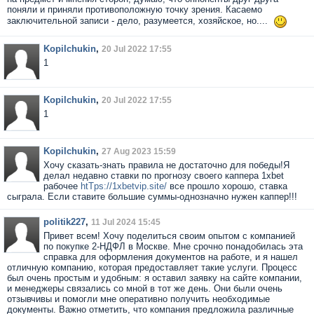
поняли и приняли противоположную точку зрения. Касаемо
заключительной записи - дело, разумеется, хозяйское, но....
Kopilchukin
,
20 Jul 2022 17:55
1
Kopilchukin
,
20 Jul 2022 17:55
1
Kopilchukin
,
27 Aug 2023 15:59
Хочу сказать-знать правила не достаточно для победы!Я
делал недавно ставки по прогнозу своего каппера 1xbet
рабочее
htTps://1xbetvip.site/
все прошло хорошо, ставка
сыграла. Если ставите большие суммы-однозначно нужен каппер!!!
politik227
,
11 Jul 2024 15:45
Привет всем! Хочу поделиться своим опытом с компанией
по покупке 2-НДФЛ в Москве. Мне срочно понадобилась эта
справка для оформления документов на работе, и я нашел
отличную компанию, которая предоставляет такие услуги. Процесс
был очень простым и удобным: я оставил заявку на сайте компании,
и менеджеры связались со мной в тот же день. Они были очень
отзывчивы и помогли мне оперативно получить необходимые
документы. Важно отметить, что компания предложила различные