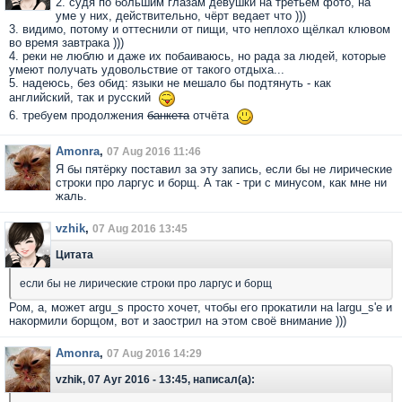
2. судя по большим глазам девушки на третьем фото, на
уме у них, действительно, чёрт ведает что )))
3. видимо, потому и оттеснили от пищи, что неплохо щёлкал клювом
во время завтрака )))
4. реки не люблю и даже их побаиваюсь, но рада за людей, которые
умеют получать удовольствие от такого отдыха...
5. надеюсь, без обид: языки не мешало бы подтянуть - как
английский, так и русский
6. требуем продолжения
банкета
отчёта
Amonra
,
07 Aug 2016 11:46
Я бы пятёрку поставил за эту запись, если бы не лирические
строки про ларгус и борщ. А так - три с минусом, как мне ни
жаль.
vzhik
,
07 Aug 2016 13:45
Цитата
если бы не лирические строки про ларгус и борщ
Ром, а, может argu_s просто хочет, чтобы его прокатили на largu_s'е и
накормили борщом, вот и заострил на этом своё внимание )))
Amonra
,
07 Aug 2016 14:29
vzhik, 07 Ауг 2016 - 13:45, написал(а):