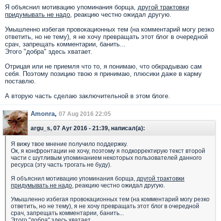
Я объяснил мотивацию упоминания борща,
другой трактовки
придумывать не надо,
реакцию честно ожидал другую.
Умышленно избегая провокационных тем (на комментарий могу резко
ответить, но не тему), я не хочу превращать этот блог в очередной
срач, запрещать комментарии, банить...
Этого "добра" здесь хватает.
Отрицая или не приемля что то, я понимаю, что обкрадываю сам
себя. Поэтому позицию твою я принимаю, плюсики даже в карму
поставлю.
А вторую часть сделаю заключительной в этом блоге.
Amonra
,
07 Aug 2016 22:05
argu_s, 07 Ауг 2016 - 21:39, написал(а):
Я вижу твое мнение получило поддержку.
Ок, я конфронтации не хочу, поэтому я подкорректирую текст второй
части с шутливым упоминанием некоторых пользователей данного
ресурса (эту часть трогать не буду).
Я объяснил мотивацию упоминания борща,
другой трактовки
придумывать не надо,
реакцию честно ожидал другую.
Умышленно избегая провокационных тем (на комментарий могу резко
ответить, но не тему), я не хочу превращать этот блог в очередной
срач, запрещать комментарии, банить...
Этого "добра" здесь хватает.