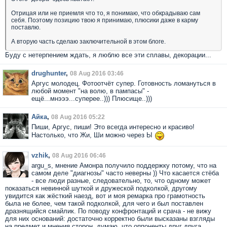
Отрицая или не приемля что то, я понимаю, что обкрадываю сам
себя. Поэтому позицию твою я принимаю, плюсики даже в карму
поставлю.
А вторую часть сделаю заключительной в этом блоге.
Буду с нетерпением ждать, я люблю все эти сплавы, декорации...
drughunter
,
08 Aug 2016 03:46
Аргус молодец. Фотоотчёт супер. Готовность ломануться в
любой момент "на волю, в пампасы" -
ещё...мнэээ...суперее..))) Плюсище..)))
Айка
,
08 Aug 2016 05:22
Пиши, Аргус, пиши! Это всегда интересно и красиво!
Настолько, что Жи, Ши можно через Ы
vzhik
,
08 Aug 2016 06:46
argu_s, мнение Амонра получило поддержку потому, что на
самом деле "диагнозы" часто неверны )) Что касается стёба
- все люди разные, следовательно, то, что одному может
показаться невинной шуткой и дружеской подколкой, другому
увидится как жёсткий наезд, вот и моя ремарка про грамотность
была не более, чем такой подколкой, для чего и был поставлен
дразнящийся смайлик. По поводу конфронтаций и срача - не вижу
для них оснований: достаточно корректно были высказаны взгляды
на предмет и мнения сторон, думаю, что оппоненты друг друга