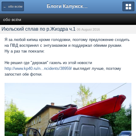
Блоги Калужского перекрестка
← обо всём
обо всём
Июльский сплав по р.Жиздра ч.1
06 August 2016
Я за любой кипиш кроме голодовки, поэтому предложение сходить
на ПВД воспринял с энтузиазмом и поддержал обеими руками.
Ну а раз так поехали:
Не решил где "дерзкая" газель из этой новости
http://www.kp40.ru/n...ncidents/38959/
выглядит лучше, поэтому
запостил обе фотки.