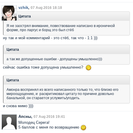
vzhik
,
07 Aug 2016 18:18
Цитата
Я не заострял внимание, повествование написано в ироничной
форме, про ларгус и борщ это был стёб
ну так и мой комментарий - это стёб, так что - 1:1 )))
Цитата
а так же допущенные ошибки - допущены умышленно)))
сейчас ошибка тоже допущена умышленно?
Цитата
Амонра воспринял из всего написанного только то, что близко его
мироощущению, и раскритиковал цитату по причине довольно
банальной, он старается услужить/угодить.
и снова мимо ))))
Апсны,
07 Aug 2016 19:41
Молодец Серега!
5 баллов с меня по возвращению