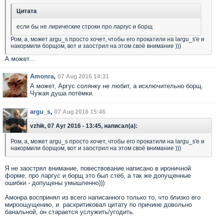
Цитата
если бы не лирические строки про ларгус и борщ
Ром, а, может argu_s просто хочет, чтобы его прокатили на largu_s'е и
накормили борщом, вот и заострил на этом своё внимание )))
А может...
Amonra
,
07 Aug 2016 14:31
А может, Аргус солянку не любит, а исключительно борщ.
Чужая душа потёмки.
argu_s
,
07 Aug 2016 15:46
vzhik, 07 Ауг 2016 - 13:45, написал(а):
Ром, а, может argu_s просто хочет, чтобы его прокатили на largu_s'е и
накормили борщом, вот и заострил на этом своё внимание )))
Я не заострял внимание, повествование написано в ироничной
форме, про ларгус и борщ это был стёб, а так же допущенные
ошибки - допущены умышленно)))
Амонра воспринял из всего написанного только то, что близко его
мироощущению, и раскритиковал цитату по причине довольно
банальной, он старается услужить/угодить.