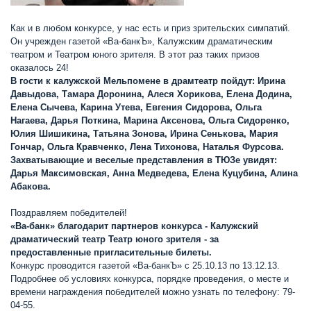
Как и в любом конкурсе, у нас есть и приз зрительских симпатий.
Он учрежден газетой «Ва-банкЪ», Калужским драматическим
театром и Театром юного зрителя. В этот раз таких призов
оказалось 24!
В гости к калужской Мельпомене в драмтеатр пойдут:
Ирина
Давыдова, Тамара Доронина, Алеся Хорикова, Елена Додина,
Елена Сычева, Карина Утева, Евгения Сидорова, Ольга
Нагаева, Дарья Поткина, Марина Аксенова, Ольга Сидоренко,
Юлия Шишикина, Татьяна Зонова, Ирина Сенькова, Мария
Гончар, Ольга Кравченко, Лена Тихонова, Наталья Фурсова.
Захватывающие и веселые представления в ТЮЗе увидят:
Дарья Максимовская, Анна Медведева, Елена Куцубина, Алина
Абакова.
Поздравляем победителей!
«Ва-банк» благодарит партнеров конкурса - Калужский
драматический театр Театр юного зрителя - за
предоставленные пригласительные билеты.
Конкурс проводится газетой «Ва-банкЪ» с 25.10.13 по 13.12.13.
Подробнее об условиях конкурса, порядке проведения, о месте и
времени награждения победителей можно узнать по телефону: 79-
04-55.