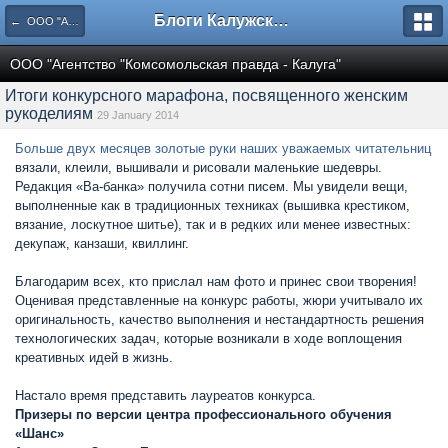
Блоги Калужского перекрестка
← ООО "Агентство "Комсомольская правда - Калуга"
ООО "Агентство "Комсомольская правда - Калуга"
Итоги конкурсного марафона, посвященного женским
рукоделиям
29 January 2014
Больше двух месяцев золотые руки наших уважаемых читательниц
вязали, клеили, вышивали и рисовали маленькие шедевры.
Редакция «Ва-банка» получила сотни писем. Мы увидели вещи,
выполненные как в традиционных техниках (вышивка крестиком,
вязание, лоскутное шитье), так и в редких или менее известных:
декупаж, канзаши, квиллинг.
Благодарим всех, кто прислал нам фото и принес свои творения!
Оценивая представленные на конкурс работы, жюри учитывало их
оригинальность, качество выполнения и нестандартность решения
технологических задач, которые возникали в ходе воплощения
креативных идей в жизнь.
Настало время представить лауреатов конкурса.
Призеры по версии центра профессионального обучения
«Шанс»