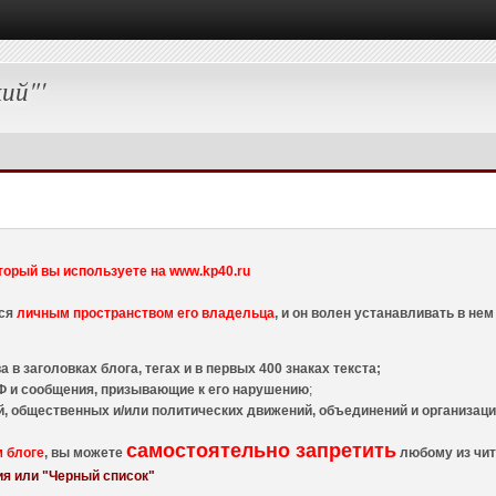
ий"'
торый вы используете на www.kp40.ru
тся
личным пространством его владельца
, и он волен устанавливать в н
 в заголовках блога, тегах и в первых 400 знаках текста;
 и сообщения, призывающие к его нарушению
;
й, общественных и/или политических движений, объединений и организа
самостоятельно запретить
м блоге
, вы можете
любому из чит
я или "Черный список"