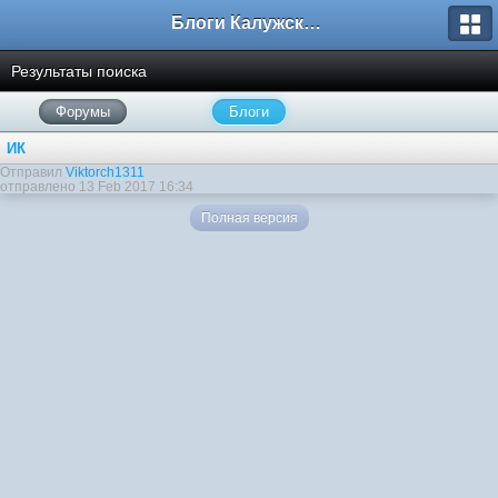
Блоги Калужского перекрестка
Результаты поиска
Форумы
Блоги
ИК
Отправил
Viktorch1311
отправлено 13 Feb 2017 16:34
Полная версия