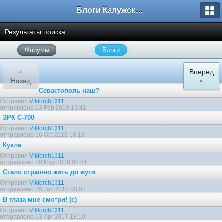
Блоги Калужского перекрестка
Результаты поиска
Форумы
Блоги
«
Вперед
Назад
»
Севастополь наш?
Отправил
Viktorch1311
отправлено 13 Feb 2019 13:41
ЗРК С-700
Отправил
Viktorch1311
отправлено 16 Oct 2018 18:18
Кукла
Отправил
Viktorch1311
отправлено 28 May 2018 08:51
Стало страшно жить до жути
Отправил
Viktorch1311
отправлено 26 Jan 2018 08:07
В глаза мне смотри! (с)
Отправил
Viktorch1311
отправлено 13 Apr 2017 18:10