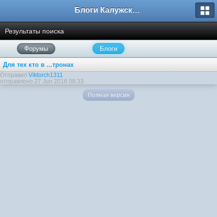
Блоги Калужского перекрестка
Результаты поиска
Форумы
Блоги
Для тех кто в ...тронах
Отправил
Viktorch1311
отправлено 27 Jun 2016 08:33
Полная версия