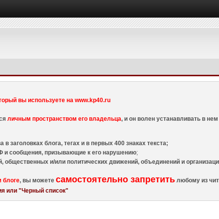
торый вы используете на www.kp40.ru
тся
личным пространством его владельца
, и он волен устанавливать в н
 в заголовках блога, тегах и в первых 400 знаках текста;
 и сообщения, призывающие к его нарушению
;
й, общественных и/или политических движений, объединений и организа
самостоятельно запретить
м блоге
, вы можете
любому из чит
я или "Черный список"