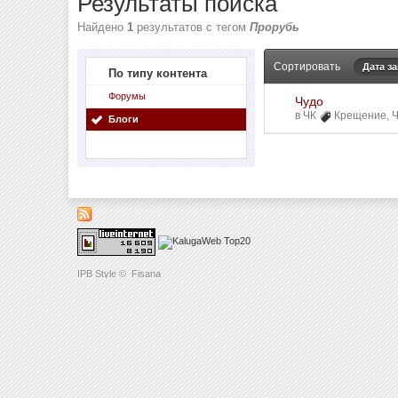
Результаты поиска
Найдено
1
результатов с тегом
Прорубь
Сортировать
Дата з
По типу контента
Форумы
Чудо
в
ЧК
Крещение
,
Блоги
IPB Style
©
Fisana