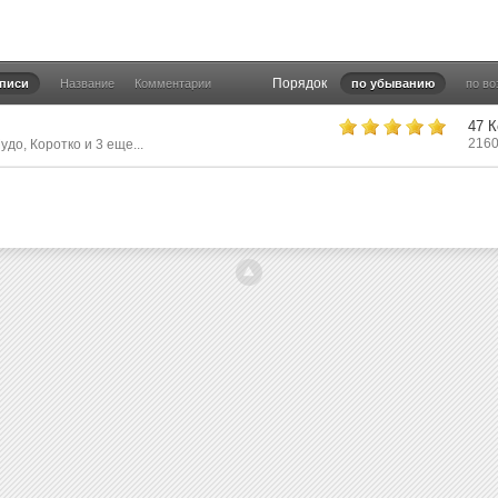
Порядок
аписи
Название
Комментарии
по убыванию
по в
47 
2160
Чудо
,
Коротко
и 3 еще...