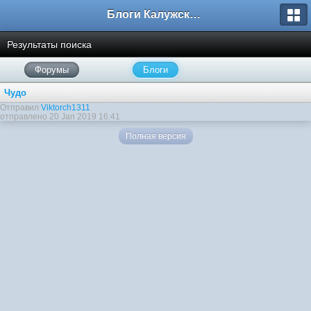
Блоги Калужского перекрестка
Результаты поиска
Форумы
Блоги
Чудо
Отправил
Viktorch1311
отправлено 20 Jan 2019 16:41
Полная версия