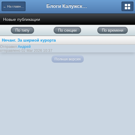
Блоги Калужского перекрестка
← На главную
Новые публикации
По типу
По секции
По времени
Нячанг. За ширмой курорта
Отправил
Андрей
отправлено 02 Mar 2026 10:37
Полная версия