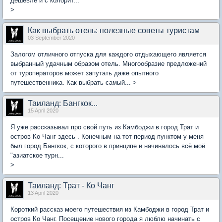
дешевле и с колорит...
>
Как выбрать отель: полезные советы туристам
03 September 2020
Залогом отличного отпуска для каждого отдыхающего является
выбранный удачным образом отель. Многообразие предложений
от туроператоров может запутать даже опытного
путешественника. Как выбрать самый... >
Таиланд: Бангкок...
15 April 2020
Я уже рассказывал про свой путь из Камбоджи в город Трат и
остров Ко Чанг здесь . Конечным на тот период пунктом у меня
был город Бангкок, с которого в принципе и начиналось всё моё
"азиатское турн...
>
Таиланд: Трат - Ко Чанг
13 April 2020
Короткий рассказ моего путешествия из Камбоджи в город Трат и
остров Ко Чанг. Посещение нового города я люблю начинать с