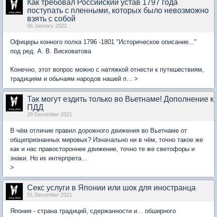
Как требовал Российский устав 1797 года
поступать с пленными, которых было невозможно
взять с собой
06 January 2022
Офицеры конного полка 1796 -1801 "Историческое описание..."
под ред. А. В. Висковатова
Конечно, этот вопрос можно с натяжкой отнести к путешествиям,
традициям и обычаям народов нашей п... >
Так могут ездить только во Вьетнаме! Дополнение к
ПДД
29 December 2021
В чём отличие правил дорожного движения во Вьетнаме от
общепризнанных мировых? Изначально ни в чём, точно такое же
как и нас правостороннее движение, точно те же светофоры и
знаки. Но их интерпрета...
>
Секс услуги в Японии или шок для иностранца
01 December 2021
Япония - страна традиций, сдержанности и... обширного