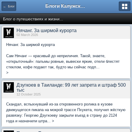
Блоги Калужского перекрестка
← Блог
Блог о путешествиях и жизни...
Нячанг. За ширмой курорта
02 March 2026
Нячанг. За ширмой курорта
Сам Нячанг — красивый до неприличия. Такой, знаете,
«открыточный»: пальмы ровные, вывески яркие, отели блестят
стеклом, кофе подают так, будто мы сейчас подп...
>
Дзугкоев в Таиланде: 99 лет запрета и штраф 500
тыс
12 October 2025
Скандал, вспыхнувший из-за откровенного ролика в кузове
движущегося пикапа на мокрой трассе Пхукета, получил жёсткую
развязку: Георгию Дзугкоеву закрыли въезд в страну до 2124
года и назначили штра... >