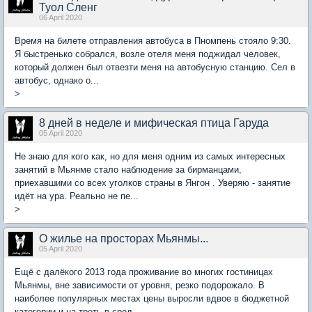
Туол Сленг
06 April 2020
Время на билете отправления автобуса в Пномпень стояло 9:30.
Я быстренько собрался, возле отеля меня поджидал человек,
который должен был отвезти меня на автобусную станцию. Сел в
автобус, однако о...
>
8 дней в неделе и мифическая птица Гаруда
05 April 2020
Не знаю для кого как, но для меня одним из самых интересных
занятий в Мьянме стало наблюдение за бирманцами,
приехавшими со всех уголков страны в Янгон . Уверяю - занятие
идёт на ура. Реально не пе...
>
О жилье на просторах Мьянмы...
05 April 2020
Ещё с далёкого 2013 года проживание во многих гостиницах
Мьянмы, вне зависимости от уровня, резко подорожало. В
наиболее популярных местах цены выросли вдвое в бюджетной
категории и на треть в сред...