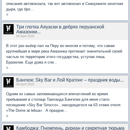
описания автовокзала, так вот автовокзал в Сиануквиле зачетная
дыра, где бро...
>
Три глотка Аяуаски в дебрях перуанской
Амазонки...
06 April 2020
В этот раз выбор пал на Перу во многом и потому, что самая
крупнейшая в мире река Амазонка протекает значительной своей
частью по территории этого государства, уступая лишь
Бразилии. Еще дома я спи...
>
Бангкок: Sky Bar и Лой Кратонг – праздник воды...
06 April 2020
Одним из самых запоминающихся впечатлений во время
пребывания в столице Таиланда Бангкоке для меня стало
посещение «Sky Bar Sirocco» , находящегося на 63 этаже отеля
«The Dome at lebua» . А праздни...
>
Камбоджа: Пномпень, дуриан и секретная тюрьма