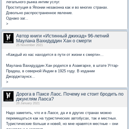
легального рынка интим услуг.
Проституция в Японии незаконна как и во многих странах.
Довольно распространенное явление.
Однако заг...
>
Автор книги «Истинный джихад» 96-летний
Маулана Вахидуддин Хан о смерти
25 November 2021
«Каждый из нас находится в пути от жизни к смерти»...
Маулана Вахидуддин Хан родился в Азамгархе, в штате Уттар-
Прадеш, в северной Индии в 1925 году. В издании
Джорджтаунск...
>
Дорога в Паксе Лаос. Почему не стоит бродить по
джунглям Лаоса?
28 January 2021
Надо заметить, что и в Лаосе, да и в других странах можно
перемещаться как на туристических автобусах, так и местных.
Туристические больше и новей, но мне нравятся местные – они