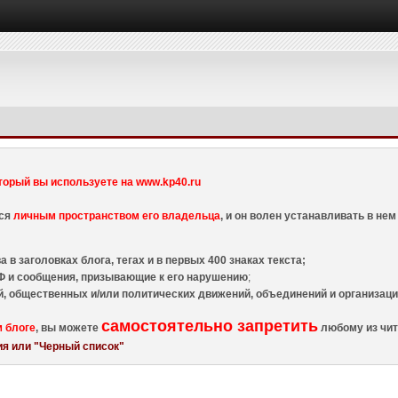
торый вы используете на www.kp40.ru
тся
личным пространством его владельца
, и он волен устанавливать в н
 в заголовках блога, тегах и в первых 400 знаках текста;
 и сообщения, призывающие к его нарушению
;
й, общественных и/или политических движений, объединений и организа
самостоятельно запретить
м блоге
, вы можете
любому из чит
я или "Черный список"