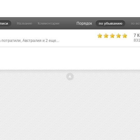
Порядок
аписи
Название
Комментарии
по убыванию
по в
7 
83
а потратили
,
Австралия
и 2 еще...