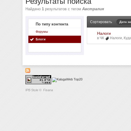
Результаты поиска
Найдено
1
результатов с тегом
Австралия
Сортировать
Дата з
По типу контента
Форумы
Налоги
в
ЧК
Налоги
,
Куд
Блоги
IPB Style
©
Fisana