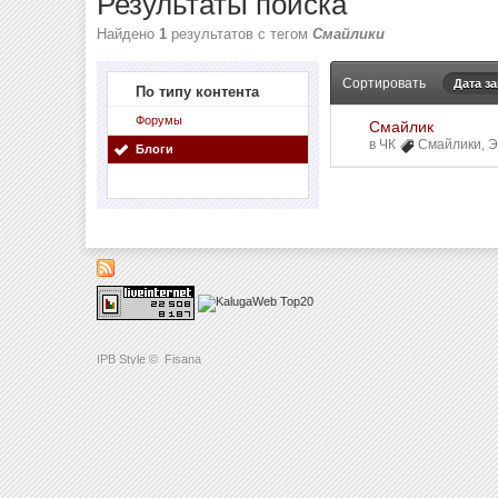
Результаты поиска
Найдено
1
результатов с тегом
Смайлики
Сортировать
Дата з
По типу контента
Форумы
Смайлик
в
ЧК
Смайлики
,
Э
Блоги
IPB Style
©
Fisana