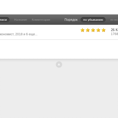
Порядок
аписи
Название
Комментарии
по убыванию
по в
26 
1768
кономист
,
2018
и 6 еще...