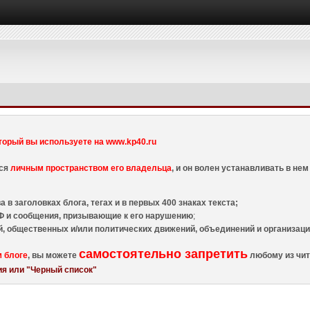
торый вы используете на www.kp40.ru
тся
личным пространством его владельца
, и он волен устанавливать в н
 в заголовках блога, тегах и в первых 400 знаках текста;
 и сообщения, призывающие к его нарушению
;
й, общественных и/или политических движений, объединений и организа
самостоятельно запретить
м блоге
, вы можете
любому из чит
я или "Черный список"