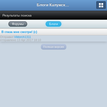
Блоги Калужского перекрестка
Результаты поиска
Форумы
Блоги
В глаза мне смотри! (с)
Отправил
Viktorch1311
отправлено 13 Apr 2017 18:10
Полная версия