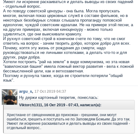
Умеют ли искренне раскаиваться и делать выводы из своих падений
- отдельный вопрос.
А по поводу советской цензуры - она была. Могла пропускать
многое, включая показ церковных служб в составе фильмов, но в
некоторых безобидных словах слышала пропаганду поповской
идеологии, чуждой советским идеалам. Не на примере этой песни, а
на других примерах, включая киноцензуру - можно только
удивляться, где они выискивали крамолу.
И рухнул советский строй в конечном счете по тому, что не смог
ответить на вопрос - зачем творить добро, которое добро для всех.
Почему, коптя эту жизнь от рождения до смерти, надо
руководствоваться не личными хотелками, а делать что-то и для
других, ради добра.
Хотели построить "рай на земле" в виде коммунизма, но эта новая
"вавилонская башня" имела ложный вектор развития - вела к ложной
бессмысленной цели, как и ветхозаветная.
Поэтому и рухнула также, когда ее строители потеряли "общий
язык".
argu_s
,
17 Oct 2019 04:37
Ну держи картонный теоретик, понеслась:
Viktorch1311, 16 Окт 2019 - 07:43, написал(а):
Христиане от священников до прихожан - грешники, они могут
ошибаться, грешить и поступать не по Заповедям Божьим. Да это так.
Умеют ли искренне раскаиваться и делать выводы из своих падений -
отдельный вопрос..