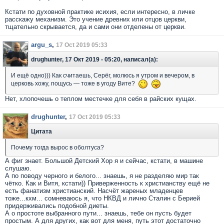
Кстати по духовной практике исихия, если интересно, в личке
расскажу механизм. Это учение древних или отцов церкви,
тщательно скрывается, да и сами они отделены от церкви.
argu_s
,
17 Oct 2019 05:33
drughunter, 17 Окт 2019 - 05:20, написал(а):
И ещё одно))) Как считаешь, Серёг, молюсь я утром и вечером, в
церковь хожу, пощусь — тоже в угоду Вите?
Нет, хлопочешь о теплом местечке для себя в райских кущах.
drughunter
,
17 Oct 2019 05:33
Цитата
Почему тогда вырос в оболтуса?
А фиг знает. Большой Детский Хор я и сейчас, кстати, в машине
слушаю.
А по поводу черного и белого... знаешь, я не разделяю мир так
чётко. Как и Витя, кстати)) Приверженность к христианству ещё не
есть фанатизм христианский. Насчёт жареных младенцев
тоже...кхм... сомневаюсь я, что НКВД и лично Сталин с Берией
придерживались подобной диеты.
А о простоте выбранного пути... знаешь, тебе он пусть будет
простым. А для других, как вот для меня, путь этот достаточно