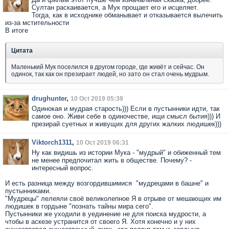
Султан раскаивается, а Мук прощает его и исцеляет.
Тогда, как в исходнике обманывает и отказывается вылечить
из-за мстительности
В итоге
Цитата
Маленький Мук поселился в другом городе, где живёт и сейчас. Он
одинок, так как он презирает людей, но зато он стал очень мудрым.
drughunter
,
10 Oct 2019 05:39
Одинокая и мудрая старость))) Если в пустынники идти, так
самое оно. Живи себе в одиночестве, ищи смысл бытия))) И
презирай суетных и живущих для других жалких людишек)))
Viktorch1311
,
10 Oct 2019 06:31
Ну как видишь из истории Мука - "мудрый" и обиженный тем
не менее предпочитал жить в обществе. Почему? -
интересный вопрос.
И есть разница между возгордившимися "мудрецами в башне" и
пустынниками.
"Мудрецы" лелеяли своё великолепное Я в отрыве от мешающих им
людишек в гордыне "познать тайны мира сего".
Пустынники же уходили в уединение не для поиска мудрости, а
чтобы в аскезе устранится от своего Я. Хотя конечно и у них