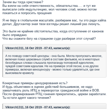
Зачем вы тогда христиане?
Вы взяли на себя ответственность, обязательства..... и тут же
выписали себе индульгенцию, мол человек слаб, можно потом
покаяться и попросить прощения
Я не беру в глобальном масштабе, разбираем вас, ты это ради хайпа
делал, Другхантер зная твои взгляды решил лишний раз лизнуть.
Это были не крайние обстоятельства, когда отступление от канонов
было оправдано.
Что вы скажите богу на страшном суде разбирая этот случай?
Viktorch1311, 16 Окт 2019 - 07:43, написал(а):
А по поводу советской цензуры - она была. Могла пропускать многое,
включая показ церковных служб в составе фильмов, но в некоторых
безобидных словах слышала пропаганду поповской идеологии,
чуждой советским идеалам. Не на примере этой песни, а на других
примерах, включая киноцензуру - можно только удивляться, где они
выискивали крамолу.
Конкретные примеры цензурирования есть?
И будь объективен в оценке действий большивиков, не надо
замалчивать роль ИПЦ в переворотах гражданской войне и ВОВ.
После формирования РПЦ гонения прекратились, церкви заработали.
Ты кстати адепт какого течения?
Viktorch1311, 16 Окт 2019 - 07:43, написал(а):