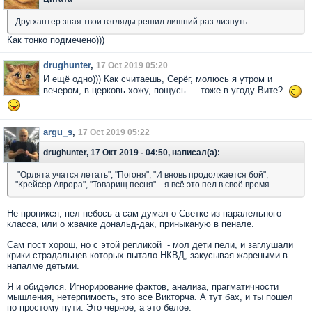
Другхантер зная твои взгляды решил лишний раз лизнуть.
Как тонко подмечено)))
drughunter
,
17 Oct 2019 05:20
И ещё одно))) Как считаешь, Серёг, молюсь я утром и
вечером, в церковь хожу, пощусь — тоже в угоду Вите?
argu_s
,
17 Oct 2019 05:22
drughunter, 17 Окт 2019 - 04:50, написал(а):
"Орлята учатся летать", "Погоня", "И вновь продолжается бой",
"Крейсер Аврора", "Товарищ песня"... я всё это пел в своё время.
Не проникся, пел небось а сам думал о Светке из паралельного
класса, или о жвачке дональд-дак, приныканую в пенале.
Сам пост хорош, но с этой репликой - мол дети пели, и заглушали
крики страдальцев которых пытало НКВД, закусывая жареными в
напалме детьми.
Я и обиделся. Игнорирование фактов, анализа, прагматичности
мышления, нетерпимость, это все Викторча. А тут бах, и ты пошел
по простому пути. Это черное, а это белое.