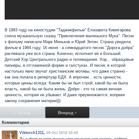
В 1983 году на киностудии "Таджикфильм" Елизавета Кимягарова
сняла музыкальную сказку "Приключения маленького Мука". Песни
к фильму написали Марк Миньков и Юрий Энтин. Страна увидела
фильм в 1984 году, 16 июня - а семнадцатого песню "Дорога добра"
распевала уже вся страна. Конечно, исполнил её и Большой
Детский Хор Центрального радио и телевидения. Хор... образцовые
пионеры, в отглаженной форме и галстуках. И песня, в которой
настолько явно звучат христианские мотивы, что даже странно -
как она попала в репертуар БДХ. А впрочем... есть ценности,
которые ценны всегда. Каким бы ни был строй, какой бы ни была
власть, какой бы ни была жизнь. Добро - это та самая вечная
ценность, которая не убывает. И даже преумножается, вопреки
закону сохранения материи)))
« Назад
Вперед »
Комментарии
Viktorch1311
,
09 Oct 2019 10:45
Да и фильм этот лучше чем изначальная сказка, добрее.