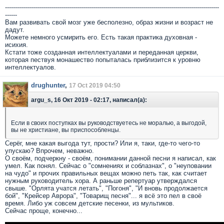
-----------------------------------------------------------------------------------------------------------
------
Вам развивать свой мозг уже бесполезно, образ жизни и возраст не
дадут.
Можете немного усмирить его. Есть такая практика духовная -
исихия.
Кстати тоже созданная интеллектуалами и переданная церкви,
которая пествуя монашество попыталась приблизится к уровню
интеллектуалов.
drughunter
,
17 Oct 2019 04:50
argu_s, 16 Окт 2019 - 02:17, написал(а):
Если в своих поступках вы руководствуетесь не моралью, а выгодой,
вы не христиане, вы приспособленцы.
Серёг, мне какая выгода тут, прости? Или я, таки, где-то чего-то
упускаю? Впрочем, неважно.
О своём, подчеркну - своём, понимании данной песни я написал, как
умел. Как понял. Сейчас о "сомнениях и соблазнах", о "неуповании
на чудо" и прочих правильных вещах можно петь так, как считает
нужным руководитель хора. А раньше репертуар утверждался
свыше. "Орлята учатся летать", "Погоня", "И вновь продолжается
бой", "Крейсер Аврора", "Товарищ песня"... я всё это пел в своё
время. Либо уж совсем детские песенки, из мультиков.
Сейчас проще, конечно...