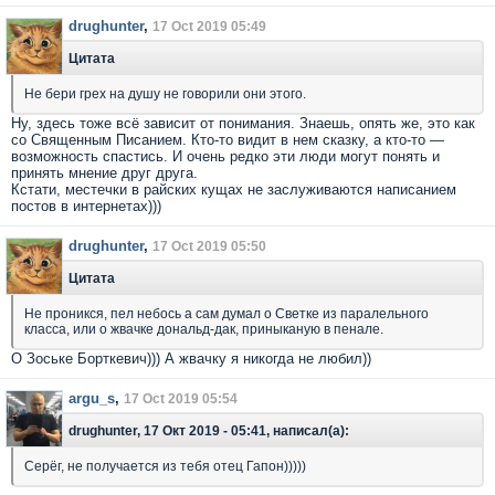
drughunter
,
17 Oct 2019 05:49
Цитата
Не бери грех на душу не говорили они этого.
Ну, здесь тоже всё зависит от понимания. Знаешь, опять же, это как
со Священным Писанием. Кто-то видит в нем сказку, а кто-то —
возможность спастись. И очень редко эти люди могут понять и
принять мнение друг друга.
Кстати, местечки в райских кущах не заслуживаются написанием
постов в интернетах)))
drughunter
,
17 Oct 2019 05:50
Цитата
Не проникся, пел небось а сам думал о Светке из паралельного
класса, или о жвачке дональд-дак, приныканую в пенале.
О Зоське Борткевич))) А жвачку я никогда не любил))
argu_s
,
17 Oct 2019 05:54
drughunter, 17 Окт 2019 - 05:41, написал(а):
Серёг, не получается из тебя отец Гапон)))))