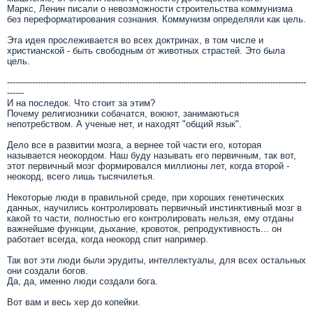
Маркс, Ленин писали о невозможности строительства коммунизма
без переформатирования сознания. Коммунизм определяли как цель.
Эта идея прослеживается во всех доктринах, в том числе и
христианской - быть свободным от животных страстей. Это была
цель.
-----------------------------------------------------------------------------------------------------------
------
И на последок. Что стоит за этим?
Почему религиозники собачатся, воюют, занимаються
непотребством. А ученые нет, и находят "общий язык".
Дело все в развитии мозга, а вернее той части его, которая
называется неокордом. Наш буду называть его первичным, так вот,
этот первичный мозг формировался миллионы лет, когда второй -
неокорд, всего лишь тысячилетья.
Некоторые люди в правильной среде, при хороших генетических
данных, научились контролировать первичный инстинктивный мозг в
какой то части, полностью его контролировать нельзя, ему отданы
важнейшие функции, дыхание, кровоток, репродуктивность... он
работает всегда, когда неокорд спит например.
Так вот эти люди были эрудиты, интеллектуалы, для всех остальных
они создали богов.
Да, да, именно люди создали бога.
Вот вам и весь хер до копейки.