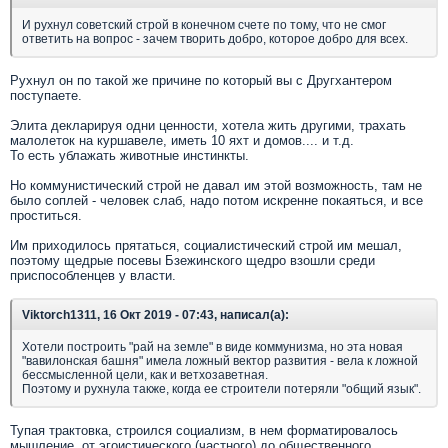
И рухнул советский строй в конечном счете по тому, что не смог
ответить на вопрос - зачем творить добро, которое добро для всех.
Рухнул он по такой же причине по который вы с Другхантером
поступаете.
Элита декларируя одни ценности, хотела жить другими, трахать
малолеток на куршавеле, иметь 10 яхт и домов.... и т.д.
То есть ублажать животные инстинкты.
Но коммунистический строй не давал им этой возможность, там не
было соплей - человек слаб, надо потом искренне покаяться, и все
проститься.
Им приходилось прятаться, социалистический строй им мешал,
поэтому щедрые посевы Бзежинского щедро взошли среди
приспособленцев у власти.
Viktorch1311, 16 Окт 2019 - 07:43, написал(а):
Хотели построить "рай на земле" в виде коммунизма, но эта новая
"вавилонская башня" имела ложный вектор развития - вела к ложной
бессмысленной цели, как и ветхозаветная.
Поэтому и рухнула также, когда ее строители потеряли "общий язык".
Тупая трактовка, строился социализм, в нем форматировалось
мышление, от эгоистического (частного) до общественного.