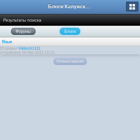
Блоги Калужского перекрестка
Результаты поиска
Форумы
Блоги
Язык
Отправил
Viktorch1311
отправлено 06 Mar 2015 10:23
Полная версия