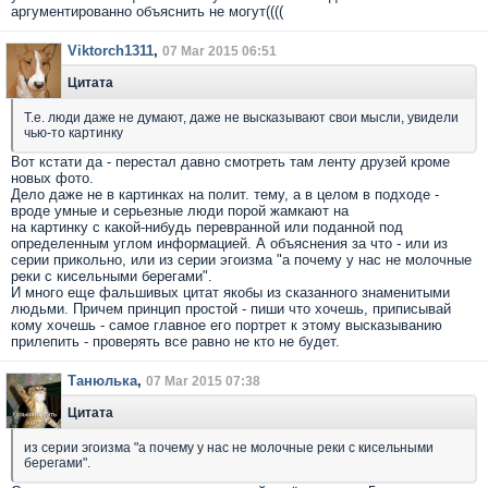
аргументированно объяснить не могут((((
Viktorch1311
,
07 Mar 2015 06:51
Цитата
Т.е. люди даже не думают, даже не высказывают свои мысли, увидели
чью-то картинку
Вот кстати да - перестал давно смотреть там ленту друзей кроме
новых фото.
Дело даже не в картинках на полит. тему, а в целом в подходе -
вроде умные и серьезные люди порой жамкают на
на картинку с какой-нибудь перевранной или поданной под
определенным углом информацией. А объяснения за что - или из
серии прикольно, или из серии эгоизма "а почему у нас не молочные
реки с кисельными берегами".
И много еще фальшивых цитат якобы из сказанного знаменитыми
людьми. Причем принцип простой - пиши что хочешь, приписывай
кому хочешь - самое главное его портрет к этому высказыванию
прилепить - проверять все равно не кто не будет.
Танюлька
,
07 Mar 2015 07:38
Цитата
из серии эгоизма "а почему у нас не молочные реки с кисельными
берегами".