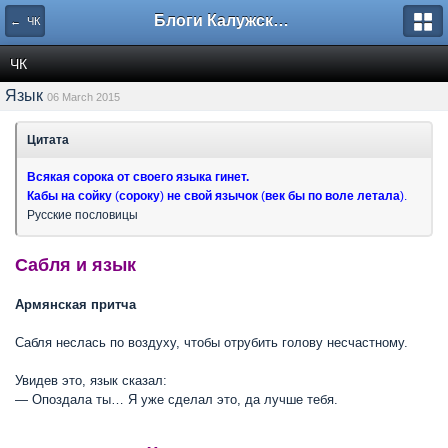
Блоги Калужского перекрестка
← ЧК
ЧК
Язык
06 March 2015
Цитата
Всякая сорока от своего языка гинет.
Кабы
на
сойку
(
сороку
)
не
свой
язычок
(
век
бы
по
воле
летала
).
Русские пословицы
Сабля и язык
Армянская притча
Сабля неслась по воздуху, чтобы отрубить голову несчастному.
Увидев это, язык сказал:
— Опоздала ты… Я уже сделал это, да лучше тебя.