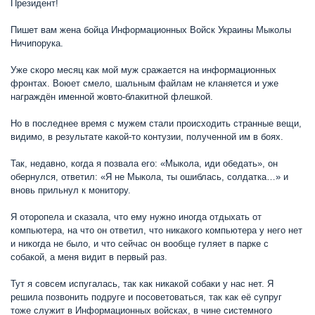
Президент!
Пишет вам жена бойца Информационных Войск Украины Мыколы
Ничипорука.
Уже скоро месяц как мой муж сражается на информационных
фронтах. Воюет смело, шальным файлам не кланяется и уже
награждён именной жовто-блакитной флешкой.
Но в последнее время с мужем стали происходить странные вещи,
видимо, в результате какой-то контузии, полученной им в боях.
Так, недавно, когда я позвала его: «Мыкола, иди обедать», он
обернулся, ответил: «Я не Мыкола, ты ошиблась, солдатка…» и
вновь прильнул к монитору.
Я оторопела и сказала, что ему нужно иногда отдыхать от
компьютера, на что он ответил, что никакого компьютера у него нет
и никогда не было, и что сейчас он вообще гуляет в парке с
собакой, а меня видит в первый раз.
Тут я совсем испугалась, так как никакой собаки у нас нет. Я
решила позвонить подруге и посоветоваться, так как её супруг
тоже служит в Информационных войсках, в чине системного