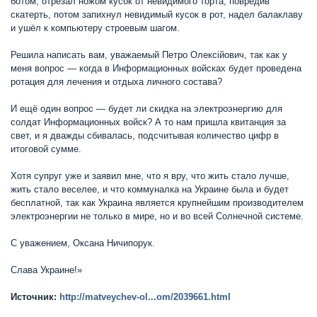
ботом, отрезал ножом кусок от невидимого торта, повредив
скатерть, потом запихнул невидимый кусок в рот, надел балаклаву
и ушёл к компьютеру строевым шагом.
Решила написать вам, уважаемый Петро Олексійович, так как у
меня вопрос — когда в Информационных войсках будет проведена
ротация для лечения и отдыха личного состава?
И ещё один вопрос — будет ли скидка на электроэнергию для
солдат Информационных войск? А то нам пришла квитанция за
свет, и я дважды сбивалась, подсчитывая количество цифр в
итоговой сумме.
Хотя супруг уже и заявил мне, что я вру, что жить стало лучше,
жить стало веселее, и что коммуналка на Украине была и будет
бесплатной, так как Украина является крупнейшим производителем
электроэнергии не только в мире, но и во всей Солнечной системе.
С уважением, Оксана Ничипорук.
Слава Украине!»
Источник:
http://matveychev-ol...om/2039661.html