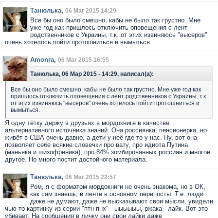
Танюлька
,
06 Mar 2015 14:29
Все бы оно было смешно, кабы не было так грустно. Мне
уже год как пришлось отключить оповещения с лент
родственников с Украины, т.к. от этих извиняюсь "высеров"
очень хотелось пойти протошниться и вымыться.
Amonra
,
06 Mar 2015 16:55
Танюлька, 06 Мар 2015 - 14:29, написал(а):
Все бы оно было смешно, кабы не было так грустно. Мне уже год как
пришлось отключить оповещения с лент родственников с Украины, т.к.
от этих извиняюсь "высеров" очень хотелось пойти протошниться и
вымыться.
Я одну тётку держу в друзьях в мордокниге в качестве
альтернативного источника знаний. Она россиянка, пенсионерка, но
живёт в США очень давно, а дети у неё где-то у нас. Ну, вот она
позволяет себе всякие словечки про вату, про идиота Путина
(маньяка и шизофреника), про 84% зомбированных россиян и многое
другое. Но много постит достойного материала.
Танюлька
,
06 Mar 2015 22:57
Ром, я с форматом мордокниги не очень знакома, но в ОК,
как сам знаешь, в ленте в основном перепосты. Т.е. люди
даже не думают, даже не высказывают свои мысли, увидели
чью-то картинку из серии "птн пнх" - ыыыыыы, ржака - лайк. Вот это
убивает. На сообщения в личку они свои лайки даже