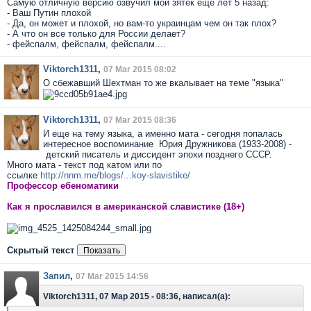
Самую отличную версию озвучил мой зятёк еще лет 5 назад:
- Ваш Путин плохой
- Да, он может и плохой, но вам-то украинцам чем он так плох?
- А что он все только для России делает?
- фейспалм, фейспалм, фейспалм....
Viktorch1311
,
07 Mar 2015 08:02
О сбежавший Шехтман то же вкалывает на теме "языка"
Viktorch1311
,
07 Mar 2015 08:36
И еще на тему языка, а именно мата - сегодня попалась
интересное воспоминание Юрия Дружникова (1933-2008) -
детский писатель и диссидент эпохи позднего СССР.
Много мата - текст под катом или по
ссылке
http://nnm.me/blogs/...koy-slavistike/
Профессор ебеноматики
Как я прославился в американской славистике (18+)
Скрытый текст
Запил
,
07 Mar 2015 14:56
Viktorch1311, 07 Мар 2015 - 08:36, написал(а):