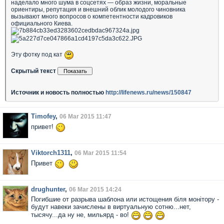
наделало много шума в соцсетях — образ жизни, моральные
ориентиры, репутация и внешний облик молодого чиновника
вызывают много вопросов о компетентности кадровиков
официального Киева.
Эту фотку под кат
Скрытый текст
Источник и новость полностью
http://lifenews.ru/news/150847
Timofey
,
06 Mar 2015 11:47
привет!
Viktorch1311
,
06 Mar 2015 11:54
Привет
drughunter
,
06 Mar 2015 14:24
Погибшие от разрыва шаблона или истощения бiля монiтору -
будут навеки зачислены в виртуальную сотню...нет,
тысячу...да ну не, мильярд - во!