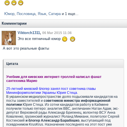
Юмор
,
Пословица
,
Язык
,
Сатира
и 1 еще...
Комментарии
Viktorch1311
,
06 Mar 2015 11:36
Это все пятничный юмор
А вот это реальные факты
Цитата
Учебник для киевских интернет-троллей написал фанат
сантехника Марио
25-летний киевский блогер занял пост советника главы
Мининформполитики Украины Юрия Стеца.
В украинском медиапространстве долго подыскивали кандидатов на
посты заместителей и
советников министра
информационной
политики
Юрия Стеца. Из сотни кандидатов работу в Кабмине
получили только пятеро: аналитик BBC, англичанин Натан Адам, экс-
депутат Верховной рады Александр Бригинец, волонтер ВСУ Анна
Коваленко, грузинский журналист Роланд Микиани, политолог Сергей
Костинский
и блогер Александр Барабошко
, выступающий под
псевдонимом KrusKrus. Назначение последнего на этот пост уже