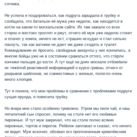
сотника.
Не успела я поздороваться, как подруга зарыдала в трубку и
сообщила, что батальон её мужа уже неделю, как находится в
котле на каком-то москальском сайте. Их там зажали со всех
сторон и жестоко троллят и ржут, отчего её муж уже неделю стонет
и плачет у компа, ничего не ест, страшно исхудал и стал сильно
пахнуть, так как ватники не дают им даже сходить в туалет.
Командование их бросило, свободные аккаунты у них кончились, а
многие бойцы уже не в состоянии сражаться оттого, что стёрли
кончики пальцев до кости. А тут ещё на днях москали отбомбили
их тяжёлой реактивной информацией о курсе гривны, отчего от
разрывов шаблонов, не совместимых с жизнью, полегло очень
много хлопцев.
Тут я поняла, что мои проблемы в сравнении с проблемами подруги
сущая ерунда, и повесила трубку.
Но вчера мне стало особенно тревожно. Утром мы пили чай, и наш
пятилетний сын спросил, почему на столе нет его любимых
пирожных. И тут муж закричал, что на столе полно всяких
пирожных, тортов и пирогов. Ребёнок заплакал и сказал, что ничего
не видит. Муж вскочил, обозвал его проплаченным кремлёвским