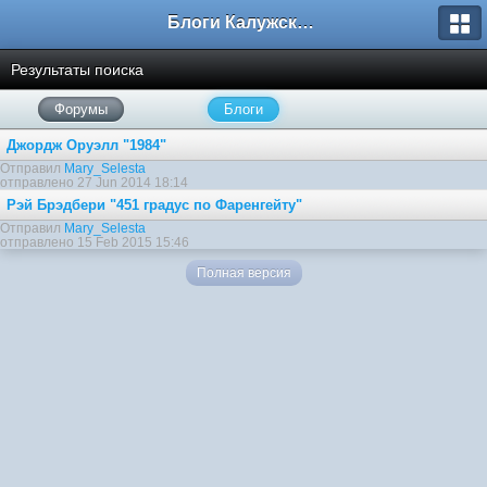
Блоги Калужского перекрестка
Результаты поиска
Форумы
Блоги
Джордж Оруэлл "1984"
Отправил
Mary_Selesta
отправлено 27 Jun 2014 18:14
Рэй Брэдбери "451 градус по Фаренгейту"
Отправил
Mary_Selesta
отправлено 15 Feb 2015 15:46
Полная версия