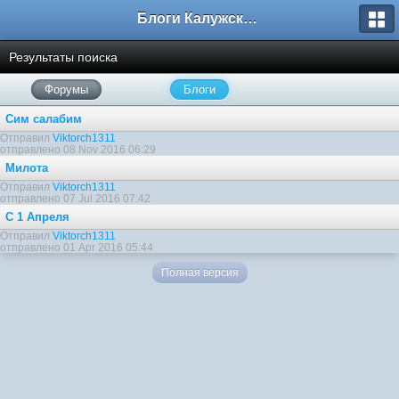
Блоги Калужского перекрестка
Результаты поиска
Форумы
Блоги
Сим салабим
Отправил
Viktorch1311
отправлено 08 Nov 2016 06:29
Милота
Отправил
Viktorch1311
отправлено 07 Jul 2016 07:42
С 1 Апреля
Отправил
Viktorch1311
отправлено 01 Apr 2016 05:44
Полная версия