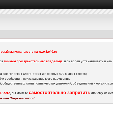
торый вы используете на www.kp40.ru
тся
личным пространством его владельца
, и он волен устанавливать в н
 в заголовках блога, тегах и в первых 400 знаках текста;
 и сообщения, призывающие к его нарушению
;
й, общественных и/или политических движений, объединений и организа
самостоятельно запретить
м блоге
, вы можете
любому из чит
я или "Черный список"