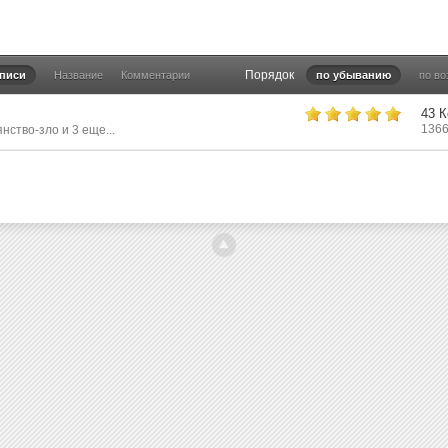
Порядок
аписи
Название
Комментарии
по убыванию
по в
43 
1366
янство-зло
и 3 еще...