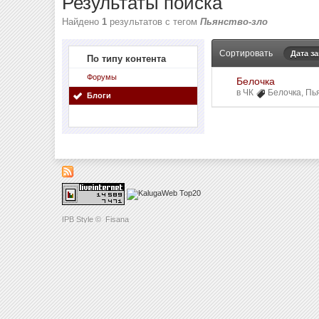
Результаты поиска
Найдено
1
результатов с тегом
Пьянство-зло
Сортировать
Дата з
По типу контента
Форумы
Белочка
в
ЧК
Белочка
,
Пь
Блоги
IPB Style
©
Fisana