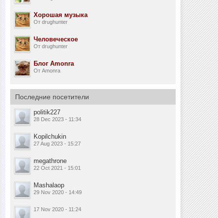
Хорошая музыка
От drughunter
Человеческое
От drughunter
Блог Amonra
От Amonra
Последние посетители
politik227
28 Dec 2023 - 11:34
Kopilchukin
27 Aug 2023 - 15:27
megathrone
22 Oct 2021 - 15:01
Mashalaop
29 Nov 2020 - 14:49
17 Nov 2020 - 11:24