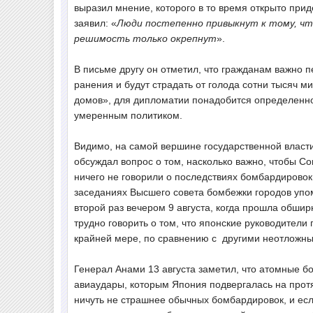
выразил мнение, которого в то время открыто пр
заявил: «
Люди постепенно привыкнут к тому, чт
решимость только окрепнут
».
В письме другу он отметил, что гражданам важно п
ранения и будут страдать от голода сотни тысяч 
домов», для дипломатии понадобится определенно
умеренным политиком.
Видимо, на самой вершине государственной власт
обсуждал вопрос о том, насколько важно, чтобы Со
ничего не говорили о последствиях бомбардировок.
заседаниях Высшего совета бомбежки городов упоми
второй раз вечером 9 августа, когда прошла обши
трудно говорить о том, что японские руководители
крайней мере, по сравнению с другими неотложн
Генерал Анами 13 августа заметил, что атомные 
авиаудары, которым Япония подвергалась на прот
ничуть не страшнее обычных бомбардировок, и есл