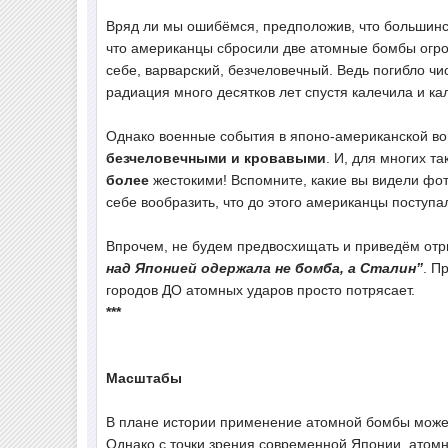
Вряд ли мы ошибёмся, предположив, что большинст
что американцы сбросили две атомные бомбы огро
себе, варварский, безчеловечный. Ведь погибло 
радиация много десятков лет спустя калечила и к
Однако военные события в японо-американской в
безчеловечными и кровавыми
. И, для многих 
более
жестокими! Вспомните, какие вы видели фо
себе вообразить, что до этого американцы поступ
Впрочем, не будем предвосхищать и приведём от
над Японией одержала не бомба, а Сталин”
. П
городов ДО атомных ударов просто потрясает.
***
Масштабы
В плане истории применение атомной бомбы може
Однако с точки зрения современной Японии, атомн