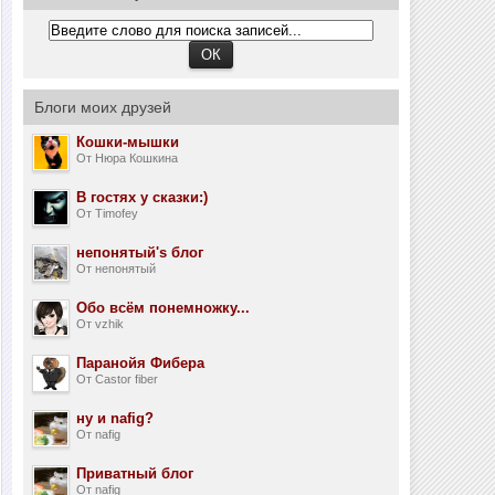
Блоги моих друзей
Кошки-мышки
От Нюра Кошкина
В гостях у сказки:)
От Timofey
непонятый's блог
От непонятый
Обо всём понемножку...
От vzhik
Паранойя Фибера
От Castor fiber
ну и nafig?
От nafig
Приватный блог
От nafig