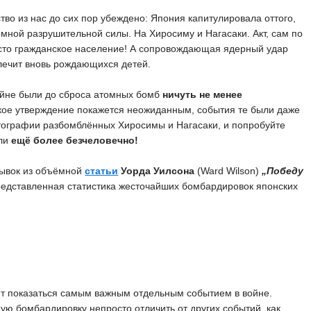
во из нас до сих пор убеждено: Япония капитулировала оттого,
мной разрушительной силы. На Хиросиму и Нагасаки. Акт, сам по
чисто гражданское население! А сопровождающая ядерный удар
алечит вновь рождающихся детей.
ойне были до сброса атомных бомб
ничуть не менее
такое утверждение покажется неожиданным, события те были даже
тографии разбомблённых Хиросимы и Нагасаки, и попробуйте
али
ещё более безчеловечно!
рывок из объёмной
статьи
Уорда Уилсона
(Ward Wilson)
„Победу
редставленная статистика жесточайших бомбардировок японских
т показаться самым важным отдельным событием в войне.
ую бомбардировку непросто отличить от других событий, как