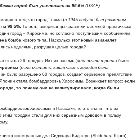
бежки город был уничтожен на 95.6%
.(USAF)
ация о том, что город Тояма (
в 1945 году он был размером
на 99,5%.
То есть, американцы сравняли с землей практически
о один город – Хиросима, но согласно поступившим сообщениям,
на бомба нового типа. Насколько этот новый авианалет
ились неделями, разрушая целые города?
леты на 26 городов. Из них восемь (
это почти треть
) были
Хиросима
(
если считать, какая часть городов была
понии было разрушено 68 городов, создает серьезное препятствие
ии Японии стала бомбардировка Хиросимы. Возникает вопрос:
если
орода, то почему они не капитулировали, когда были
омбардировок Хиросимы и Нагасаки, то это значит, что их
о этим городам стали для них серьезным доводом в пользу
ому.
инистр иностранных дел Сидэхара Кидзюро (Shidehara Kijuro)