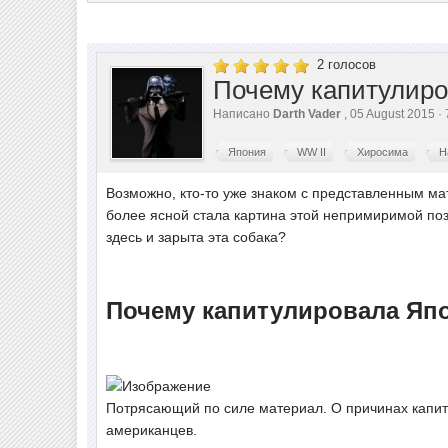
2
голосов
Почему капитулир
Написано
Darth Vader
, 05 August 2015 
Япония
WW II
Хиросима
Н
Возможно, кто-то уже знаком с представленным мат
более ясной стала картина этой непримиримой п
здесь и зарыта эта собака?
Почему капитулировала Яп
Потрясающий по силе материал. О причинах капит
американцев.