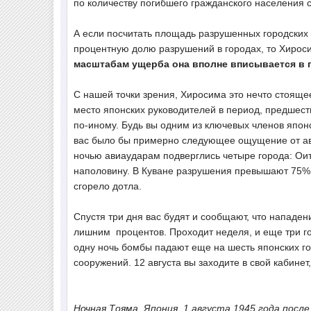
по количеству погибшего гражданского населения с
А если посчитать площадь разрушенных городских 
процентную долю разрушений в городах, то Хироси
масштабам ущерба она вполне вписывается в 
С нашей точки зрения, Хиросима это нечто стоящее
место японских руководителей в период, предшест
по-иному. Будь вы одним из ключевых членов японс
вас было бы примерно следующее ощущение от ави
ночью авиаударам подверглись четыре города: Оит
наполовину. В Куване разрушения превышают 75%,
сгорело дотла.
Спустя три дня вас будят и сообщают, что нападен
лишним процентов. Проходит неделя, и еще три г
одну ночь бомбы падают еще на шесть японских го
сооружений. 12 августа вы заходите в свой кабине
Ночная Тояма, Япония, 1 августа 1945 года посл