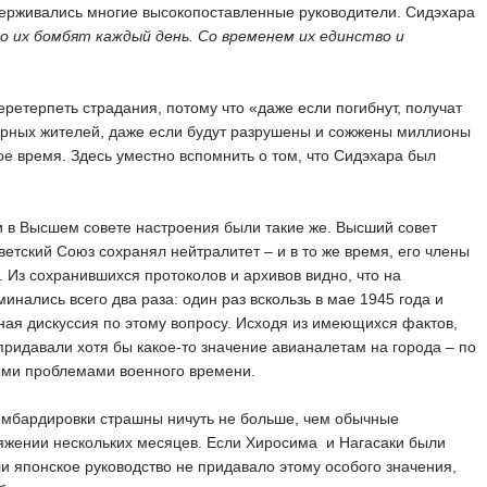
идерживались многие высокопоставленные руководители. Сидэхара
о их бомбят каждый день. Со временем их единство и
еретерпеть страдания, потому что «даже если погибнут, получат
мирных жителей, даже если будут разрушены и сожжены миллионы
е время. Здесь уместно вспомнить о том, что Сидэхара был
и в Высшем совете настроения были такие же. Высший совет
ветский Союз сохранял нейтралитет – и в то же время, его члены
 Из сохранившихся протоколов и архивов видно, что на
нались всего два раза: один раз вскользь в мае 1945 года и
рная дискуссия по этому вопросу. Исходя из имеющихся фактов,
 придавали хотя бы какое-то значение авианалетам на города – по
ыми проблемами военного времени.
бомбардировки страшны ничуть не больше, чем обычные
яжении нескольких месяцев. Если Хиросима и Нагасаки были
и японское руководство не придавало этому особого значения,