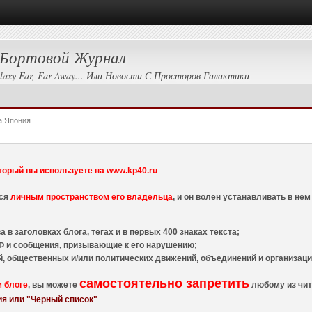
Бортовой Журнал
laxy Far, Far Away... Или Новости С Просторов Галактики
а Япония
торый вы используете на www.kp40.ru
тся
личным пространством его владельца
, и он волен устанавливать в н
 в заголовках блога, тегах и в первых 400 знаках текста;
 и сообщения, призывающие к его нарушению
;
й, общественных и/или политических движений, объединений и организа
самостоятельно запретить
м блоге
, вы можете
любому из чит
я или "Черный список"