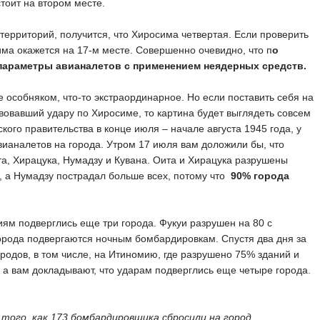
тоит на втором месте.
территорий, получится, что Хиросима четвертая. Если проверить
ма окажется на 17-м месте. Совершенно очевидно, что п
о
параметры авианалетов с применением неядерных средств.
 особняком, что-то экстраординарное. Но если поставить себя на
вовавший удару по Хиросиме, то картина будет выглядеть совсем
кого правительства в конце июля – начале августа 1945 года, у
аналетов на города. Утром 17 июля вам доложили бы, что
а, Хирацука, Нумадзу и Кувана. Оита и Хирацука разрушены
 а Нумадзу пострадал больше всех, потому что
90% города
иям подверглись еще три города. Фукуи разрушен на 80 с
орода подвергаются ночным бомбардировкам. Спустя два дня за
родов, в том числе, на Итиномию, где разрушено 75% зданий и
т, а вам докладывают, что ударам подверглись еще четыре города.
е того, как 173 бомбардировщика сбросили на город