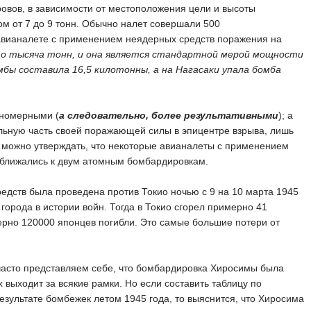
овов, в зависимости от местоположения цели и высоты
ом от 7 до 9 тонн. Обычно налет совершали 500
 авианалете с применением неядерных средств поражения на
о тысяча тонн, и она является стандартной мерой мощности
бы составила 16,5 килотонны, а на Нагасаки упала бомба
номерными (
а следовательно, более результативными
); а
ельную часть своей поражающей силы в эпицентре взрыва, лишь
у можно утверждать, что некоторые авианалеты с применением
ближались к двум атомным бомбардировкам.
дств была проведена против Токио ночью с 9 на 10 марта 1945
города в истории войн. Тогда в Токио сгорел примерно 41
ерно 120000 японцев погибли. Это самые большие потери от
ы часто представляем себе, что бомбардировка Хиросимы была
 выходит за всякие рамки. Но если составить таблицу по
результате бомбежек летом 1945 года, то выяснится, что Хиросима