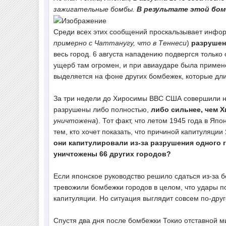
зажигательные бомбы.
В результате этой бом
Среди всех этих сообщений проскальзывает информ
примерно с Чаттанугу, что в Теннеси
)
разрушен 
весь город. 6 августа нападению подвергся тольк
ущерб там огромен, и при авиаударе была примене
выделяется на фоне других бомбежек, которые дл
За три недели до Хиросимы ВВС США совершили на
разрушены либо полностью,
либо сильнее, чем 
уничтожена
). Тот факт, что летом 1945 года в Я
тем, кто хочет показать, что причиной капитуляц
они капитулировали из-за разрушения одного г
уничтожены 66 других городов?
Если японское руководство решило сдаться из-за б
тревожили бомбежки городов в целом, что удары п
капитуляции. Но ситуация выглядит совсем по-друг
Спустя два дня после бомбежки Токио отставной м