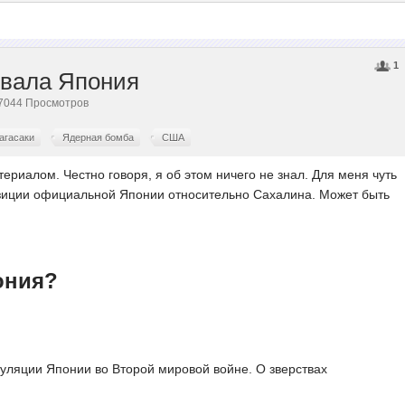
1
овала Япония
· 7044 Просмотров
агасаки
Ядерная бомба
США
ериалом. Честно говоря, я об этом ничего не знал. Для меня чуть
озиции официальной Японии относительно Сахалина. Может быть
ония?
уляции Японии во Второй мировой войне. О зверствах