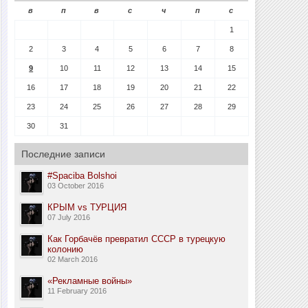
в
п
в
с
ч
п
с
1
2
3
4
5
6
7
8
9
10
11
12
13
14
15
16
17
18
19
20
21
22
23
24
25
26
27
28
29
30
31
Последние записи
#Spaciba Bolshoi
03 October 2016
КРЫМ vs ТУРЦИЯ
07 July 2016
Как Горбачёв превратил СССР в турецкую
колонию
02 March 2016
«Рекламные войны»
11 February 2016