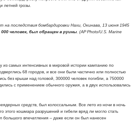
и летней грозы.
т на последствия бомбардировки Нахи, Окинава, 13 июня 1945
3 000 человек, был обращен в руины
. (AP Photo/U.S. Marine
у из самых интенсивных в мировой истории кампанию по
верглись 68 городов, и все они были частично или полностью
сь без крыши над головой, 300000 человек погибли, а 750000
дились с применением обычного оружия, а в двух использовались
ядерных средств, был колоссальным. Все лето из ночи в ночь
го этого кошмара разрушений и гибели вряд ли могло стать
ел большого впечатления – даже если он был нанесен